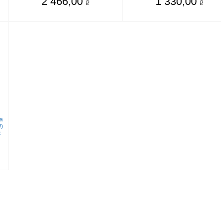
2 466,00
1 330,00
q
q
а
)
к