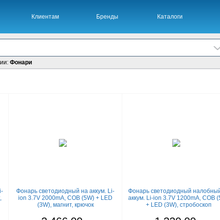
Клиентам
Бренды
Каталоги
рии:
Фонари
-
Фонарь светодиодный на аккум. Li-
Фонарь светодиодный налобный
,
ion 3.7V 2000mA, COB (5W) + LED
аккум. Li-ion 3.7V 1200mA, COB 
(3W), магнит, крючок
+ LED (3W), стробоскоп