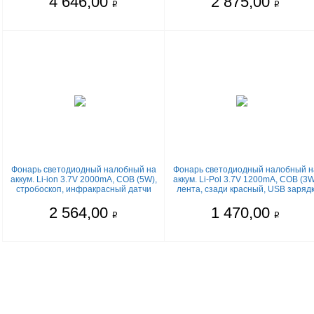
4 646,00
2 875,00
q
q
Фонарь светодиодный налобный на
Фонарь светодиодный налобный н
аккум. Li-ion 3.7V 2000mA, COB (5W),
аккум. Li-Pol 3.7V 1200mA, COB (3W
стробоскоп, инфракрасный датчи
лента, сзади красный, USB заряд
2 564,00
1 470,00
q
q