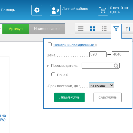
0 поз. 0 шт
Личный кабинет
Помощь
0,00
q
Фонари инспекционные
8
—
Цена
Производитель
DolleX
-Срок поставки, дн.:
Применить
Очистить
 на
(5W)