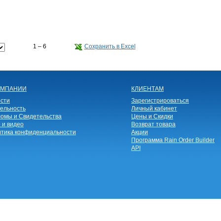
1 – 6
Сохранить в Excel
ОМПАНИИ
КЛИЕНТАМ
сти
Зарегистрироваться
ельность
Личный кабинет
омы и Свидетельства
Цены и Скидки
 и видео
Возврат товара
тика конфиденциальности
Акции
Программа Rain Order Builder
API