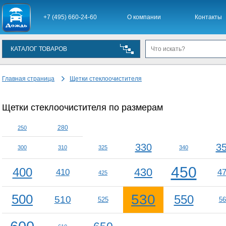
+7 (495) 660-24-60
О компании
Контакты
КАТАЛОГ ТОВАРОВ
Главная страница
Щетки стеклоочистителя
Щетки стеклоочистителя по размерам
280
250
330
3
300
310
325
340
450
400
430
410
4
425
500
530
550
510
525
56