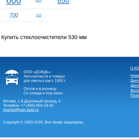
600
650
610
700
710
Купить стеклоочистители 530 мм
О К
ООО «ДОЖДЬ».
Ново
Автозапчасти и товары
для умелых рук
с 1993 г.
Деят
Дипл
Оптом и в розницу
Фото
Со склада и под заказ
Поли
Москва, 1-й Дорожный проезд, 4.
Телефон:
+7 (495) 660-24-60
imarket@rain-auto.ru
Copyright © 1993-2026. Все права защищены.