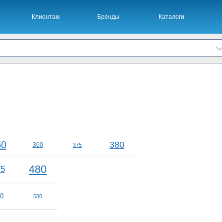
Клиентам
Бренды
Каталоги
50
380
360
375
480
75
0
580