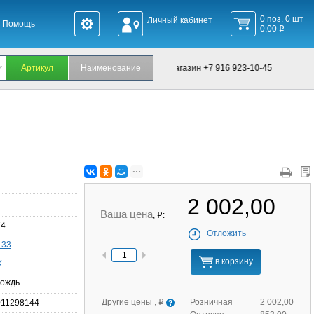
0 поз. 0 шт
Личный кабинет
Помощь
0,00
q
Офис +7 495 660-24-60, Интернет-магазин +7 916 923-10-45
2 002,00
Ваша цена
,
:
q
74
Отложить
133
в корзину
X
ождь
Другие цены ,
Розничная
2 002,00
011298144
q