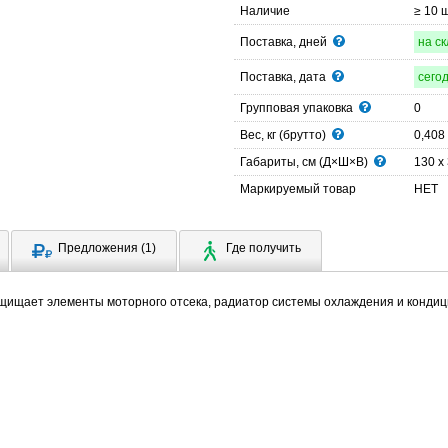
Наличие
≥ 10 
Поставка, дней
на с
Поставка, дата
сего
Групповая упаковка
0
Вес, кг (брутто)
0,408
Габариты, см (Д×Ш×В)
130 x 
Маркируемый товар
НЕТ
Предложения (1)
Где получить
щищает элементы моторного отсека, радиатор системы охлаждения и кондиц