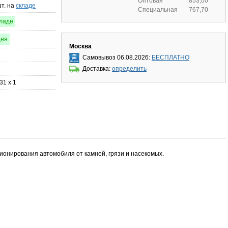
Оптовая
853,00
шт. на
складе
Специальная
767,70
кладе
дня
Москва
Самовывоз 06.08.2026:
БЕСПЛАТНО
Доставка:
определить
31 x 1
ионирования автомобиля от камней, грязи и насекомых.