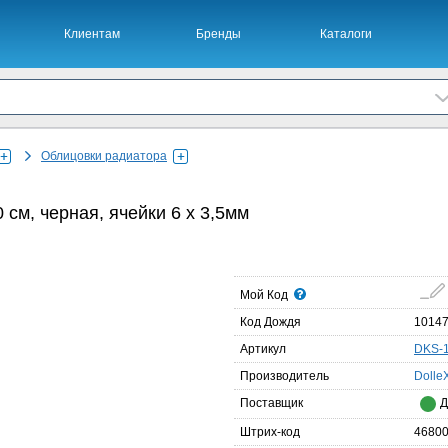
Клиентам
Бренды
Каталоги
Облицовки радиатора
 см, черная, ячейки 6 х 3,5мм
Мой Код
Код Дождя
1014
Артикул
DKS-
Производитель
Dolle
Поставщик
Д
Штрих-код
4680